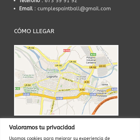
Telefono
: 673 59 91 92
Email
: cumplespaintball@gmail.com
CÓMO LLEGAR
Valoramos tu privacidad
RESERVAS
Usamos cookies para mejorar su experiencia de