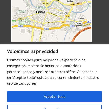
Valoramos tu privacidad
RESERVAS
Usamos cookies para mejorar su experiencia de
WhatsApp

navegación, mostrarle anuncios o contenidos
personalizados y analizar nuestro tráfico. Al hacer clic
673 599 192
en “Aceptar todo” usted da su consentimiento a nuestro
uso de las cookies.
Teléfono

Arancha …….673599192
Aceptar todo
Edu ……..679177877