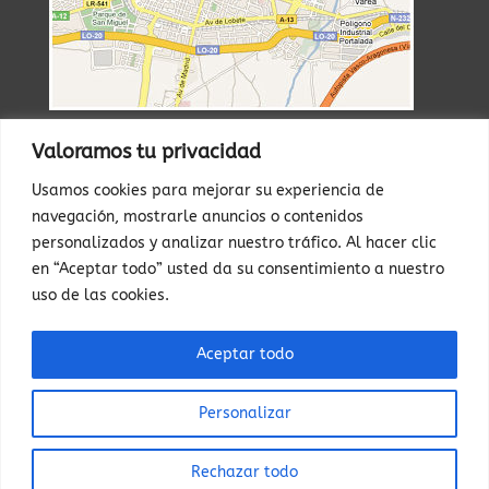
Valoramos tu privacidad
RESERVAS
Usamos cookies para mejorar su experiencia de
WhatsApp

navegación, mostrarle anuncios o contenidos
personalizados y analizar nuestro tráfico. Al hacer clic
673 599 192
en “Aceptar todo” usted da su consentimiento a nuestro
uso de las cookies.
Teléfono

Arancha …….673599192
Aceptar todo
Edu ……..679177877
Personalizar
Rechazar todo