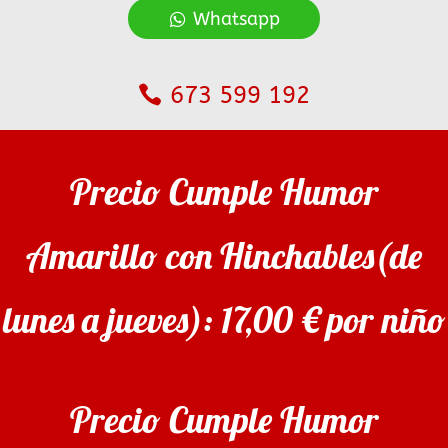
Whatsapp
673 599 192
Precio Cumple Humor
Amarillo con Hinchables(de
lunes a jueves): 17,00 € por niño
Precio Cumple Humor