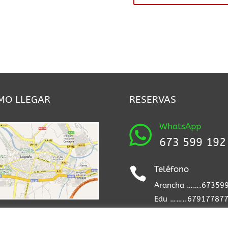
MO LLEGAR
RESERVAS
WhatsApp

673 599 192
Teléfono

Arancha …….67359
Edu ……..67917787