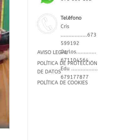
Teléfono
Cris
.................673
599192
Carlos.............
AVISO LEGAL
671104564
POLÍTICA DE PROTECCIÓN
Edu .................
DE DATOS
679177877
POLÍTICA DE COOKIES