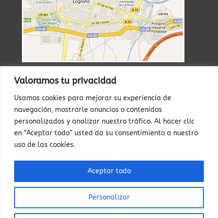
Valoramos tu privacidad
RESERVAS
Usamos cookies para mejorar su experiencia de
WhatsApp

navegación, mostrarle anuncios o contenidos
personalizados y analizar nuestro tráfico. Al hacer clic
673 599 192
en “Aceptar todo” usted da su consentimiento a nuestro
uso de las cookies.
Teléfono

Arancha …….673599192
Aceptar todo
Edu ……..679177877
Personalizar