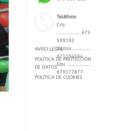
Teléfono
Cris
.................673
599192
Carlos.............
AVISO LEGAL
671104564
POLÍTICA DE PROTECCIÓN
Edu .................
DE DATOS
679177877
POLÍTICA DE COOKIES