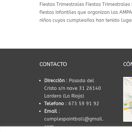
Fiestas Trimestrales Fiestas Trimestrale
fiestas infantiles que organizan las AMP
niños cuyos cumpleaños han tenido lugar 
CONTACTO
CÓ
Dirección
: Pasada del
Cristo s/n nave 31 26140
Lardero (La Rioja)
Telefono
: 673 59 91 92
Email
:
cumplespaintball@gmail.
com