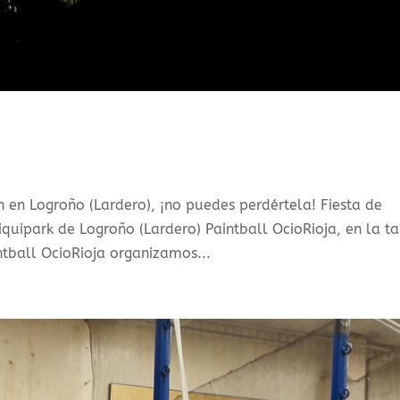
 en Logroño (Lardero), ¡no puedes perdértela! Fiesta de
quipark de Logroño (Lardero) Paintball OcioRioja, en la t
ntball OcioRioja organizamos...