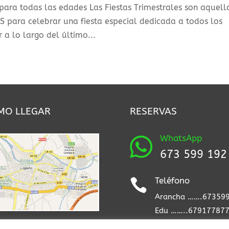
s para todas las edades Las Fiestas Trimestrales son aquell
AS para celebrar una fiesta especial dedicada a todos los
a lo largo del último...
MO LLEGAR
RESERVAS
WhatsApp

673 599 192
Teléfono

Arancha …….67359
Edu ……..67917787