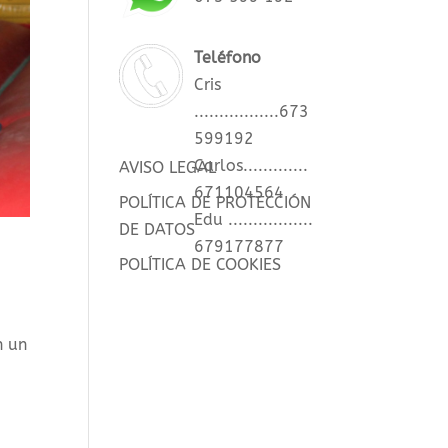
Teléfono
Cris
.................673
599192
Carlos.............
AVISO LEGAL
671104564
POLÍTICA DE PROTECCIÓN
Edu .................
DE DATOS
679177877
POLÍTICA DE COOKIES
n un