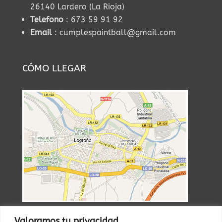
26140 Lardero (La Rioja)
Telefono
: 673 59 91 92
Email
: cumplespaintball@gmail.com
CÓMO LLEGAR
Valoramos tu privacidad