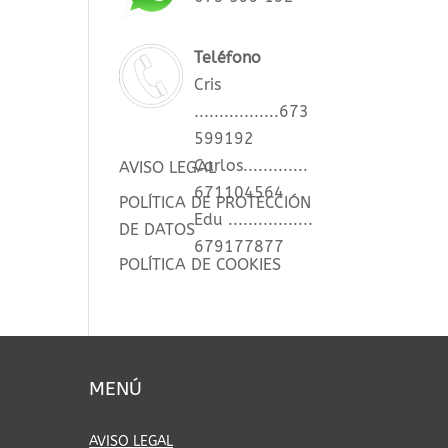
Teléfono
Cris
.................673
599192
Carlos.............
AVISO LEGAL
671104564
POLÍTICA DE PROTECCIÓN
Edu .................
DE DATOS
679177877
POLÍTICA DE COOKIES
MENÚ
AVISO LEGAL